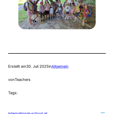
Erstellt am
30. Juli 2025
in
Allgemein
von
Teachers
Tags:
international-school.at