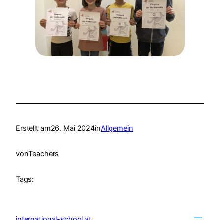
Erstellt am
26. Mai 2024
in
Allgemein
von
Teachers
Tags:
international-school.at