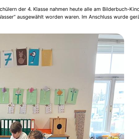
chülern der 4. Klasse nahmen heute alle am Bilderbuch-Kino
sser“ ausgewählt worden waren. Im Anschluss wurde geräts